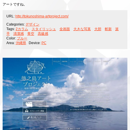
アートですね。
URL:
http://tokunoshima-artproject.com/
Categories:
デザイン
Tags:
2カラム
スタイリッシュ
全画面
大きな写真
大胆
斬新
派
手
清潔感
青空
高級感
Color:
ブルー
Area:
沖縄県
Device:
PC