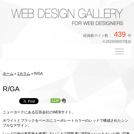
439
総掲載サイト数：
件
※2026/08/07現在
ホーム
»
1カラム
»
R/GA
R/GA
ニューヨークにある広告会社のWEBサイト。
ホワイトとブラックをベースにコーポレートカラーのレッドで構成されたシン
プルなデザイン。
レッド以外の有彩色を使用しないことで閲覧者にR/GA＝レッドという強い印象