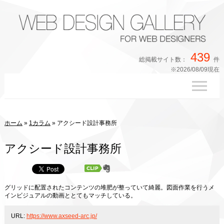
439
総掲載サイト数：
件
※2026/08/09現在
ホーム
»
1カラム
»
アクシード設計事務所
アクシード設計事務所
グリッドに配置されたコンテンツの堆肥が整っていて綺麗。図面作業を行うメ
インビジュアルの動画ととてもマッチしている。
URL:
https://www.axseed-arc.jp/